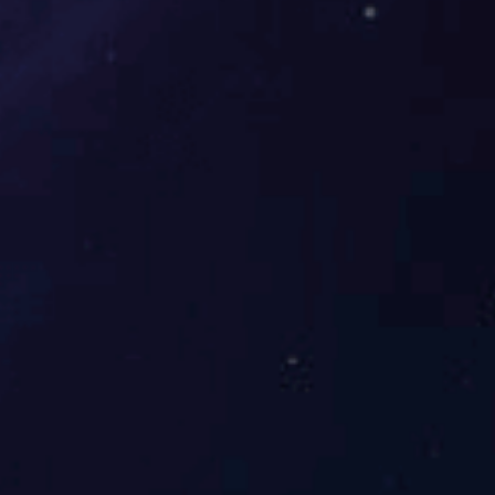
上一条
下一条
预拌砂浆设备
干粉砂浆设备
腻子粉生产设备
轻质石膏砂浆设备
复合保温板生产线
干粉砂浆包装机
无重力混合机
配件
开云登陆入口