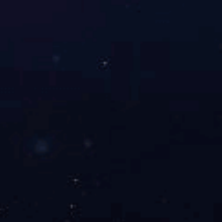
公司地址：山东省潍坊市坊子区经济发展区工业园
联 系 人：王经理
联系电话：13583606125
邮 箱：wfmingyujixie@126.com
kubet（中国）官方网站
|
乐鱼官方网站登录
|
开云电子_开云电子（中国）
|
火博(中国)HUOBO官方网站
|