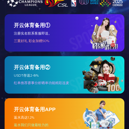
MY-30A腻子粉搅拌机
MY-20全自动腻子粉生产设备
MY-20小型腻子粉生产设备
1
预拌砂浆设备
干粉砂浆设备
腻子粉生产设备
轻质石膏砂浆设备
复合保温板生产线
干粉砂浆包装机