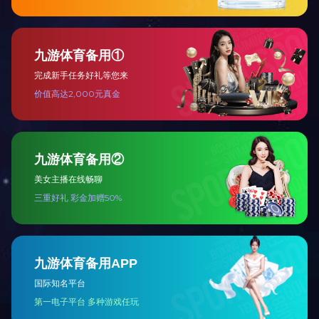
无重力混合机
配件
开云登陆入口
公司地址：山东省潍坊市坊子区经济发展区工业园
联 系 人：王经理
联系电话：13583606125
邮 箱：wfmingyujixie@126.com
kubet（中国）官方网站
|
乐鱼官方网站登录