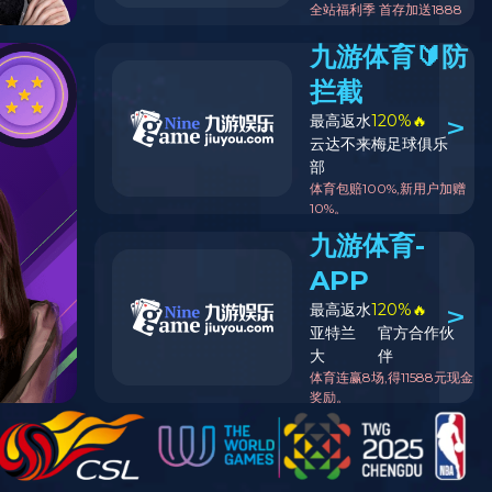
咨询电话：135-8360-6125
MY-40腻子粉成套设备
135-8360-6125
开云登陆入口
山东省潍坊市坊子区经济发展区工业园
一键分享：
2015-10-30 9:13:03
1381