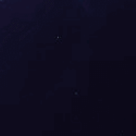
能导致电机过载而发热。
容积即可。
内一部分物料输送至成品仓，然后开动搅拌机，以减轻搅拌机的
下一条