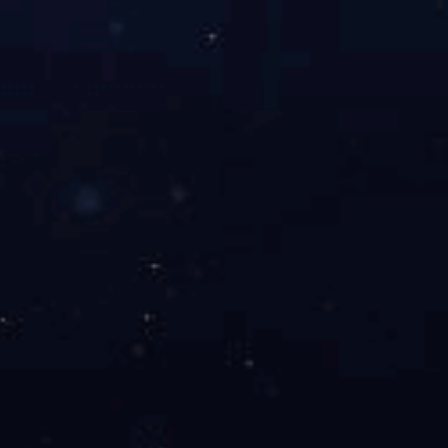
邮 箱：wfm
有©：开云登陆入口
鲁ICP备14014889号-3