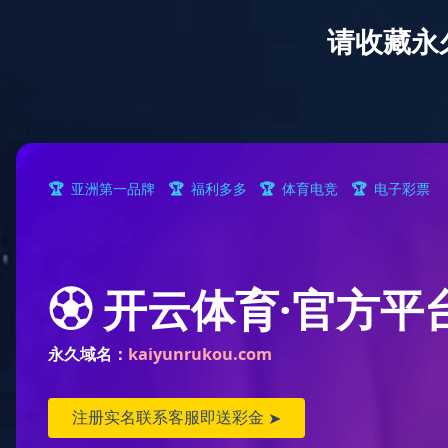
网站首页
on