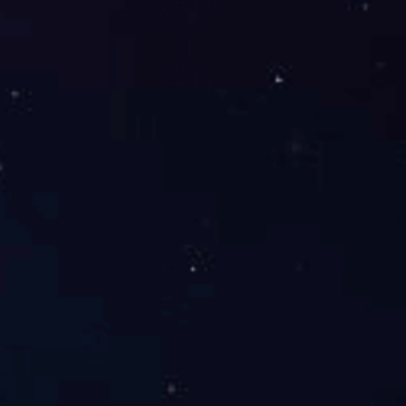
腻子粉成套设备
入口
：山东省潍坊市坊子区经济发展
：王经理
583606125
扫一扫手机端