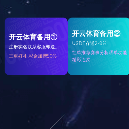
全自动开云登陆入口
玻化微珠保温砂浆设备
腻子粉生产设备
腻子粉成套设备
信
腻子粉生产设备
全自动腻子粉生产线
产品
轻质石膏砂浆设备
本设备
复合保温板生产线
同）。
深受客户
干粉砂浆包装机
点。
该设备
无重力混合机